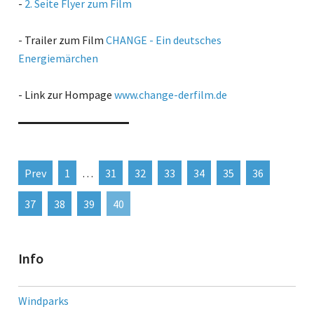
-
2. Seite Flyer zum Film
- Trailer zum Film
CHANGE - Ein deutsches
Energiemärchen
- Link zur Hompage
www.change-derfilm.de
Prev
1
…
31
32
33
34
35
36
37
38
39
40
Info
Windparks