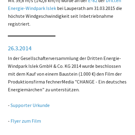
Mit 39,6 m/s (142,6 km/h) wurde an der
E-82
der
Dritten
Energie-Windpark Islek
bei Lauperath am 31.03.2015 die
höchste Windgeschwindigkeit seit Inbetriebnahme
registriert.
26.3.2014
In der Gesellschafterversammlung der Dritten Energie-
Windpark Islek GmbH & Co. KG 2014 wurde beschlossen
mit dem Kauf von einem Baustein (1.000 €) den Film der
Produktionsfirma fechnerMedia "CHANGE - Ein deutsches
Energiemärchen" zu unterstützen.
-
Supporter Urkunde
-
Flyer zum Film