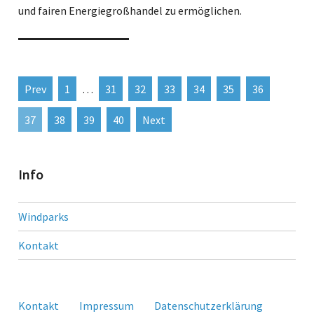
und fairen Energiegroßhandel zu ermöglichen.
Prev
1
…
31
32
33
34
35
36
37
38
39
40
Next
Info
Windparks
Kontakt
Kontakt
Impressum
Datenschutzerklärung