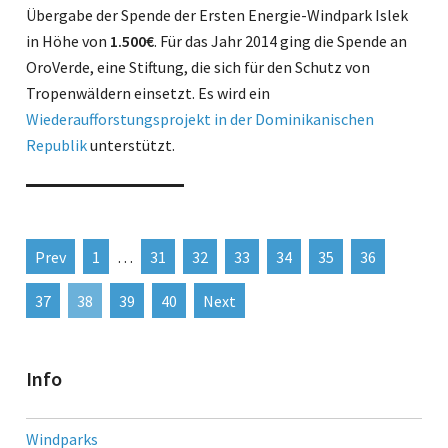
Übergabe der Spende der Ersten Energie-Windpark Islek
in Höhe von
1.500€
. Für das Jahr 2014 ging die Spende an
OroVerde, eine Stiftung, die sich für den Schutz von
Tropenwäldern einsetzt. Es wird ein
Wiederaufforstungsprojekt in der Dominikanischen
Republik
unterstützt.
Prev
1
…
31
32
33
34
35
36
37
38
39
40
Next
Info
Windparks